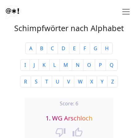
Schimpfwörter nach Alphabet
A
B
C
D
E
F
G
H
I
J
K
L
M
N
O
P
Q
R
S
T
U
V
W
X
Y
Z
Score:
6
1.
WG Arschloch