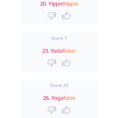
20.
Yippiehippie
Score:
7
23.
Yodaficker
Score:
43
26.
Yogafotze