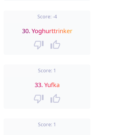
Score:
-4
30.
Yoghurttrinker
Score:
1
33.
Yufka
Score:
1