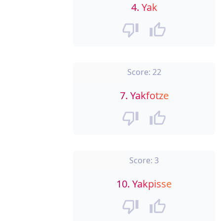
4.
Yak
Score:
22
7.
Yakfotze
Score:
3
10.
Yakpisse