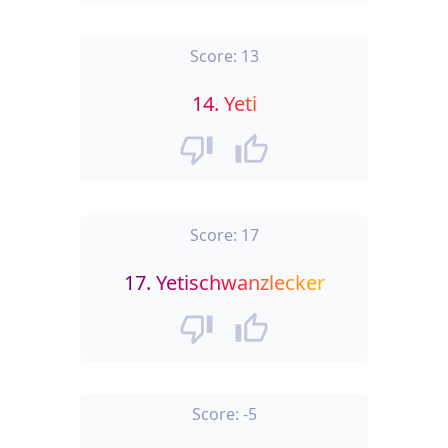
Score:
13
14.
Yeti
Score:
17
17.
Yetischwanzlecker
Score:
-5