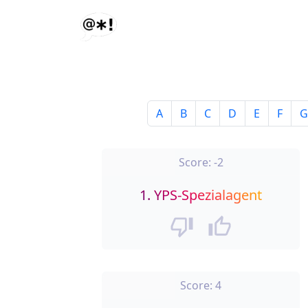
A
B
C
D
E
F
G
Score:
-2
1.
YPS-Spezialagent
Score:
4