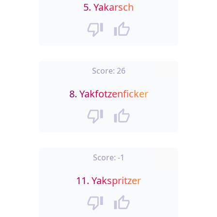
5.
Yakarsch
Score:
26
8.
Yakfotzenficker
Score:
-1
11.
Yakspritzer