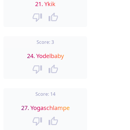
21.
Ykik
Score:
3
24.
Yodelbaby
Score:
14
27.
Yogaschlampe